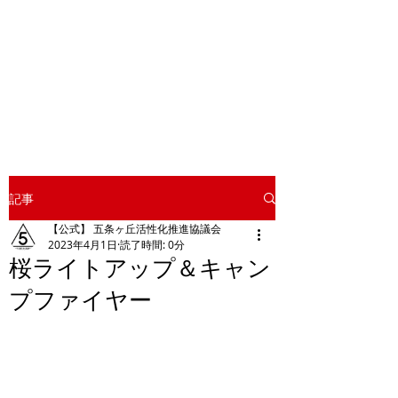
校庭で行う
キャンプ「校庭キャ
ンプ」を2ヵ月に１回くらいの
ペースで開催しています。ぜひ
身延町へお越し下さい
​！
記事
【公式】 五条ヶ丘活性化推進協議会
2023年4月1日
読了時間: 0分
桜ライトアップ＆キャン
プファイヤー