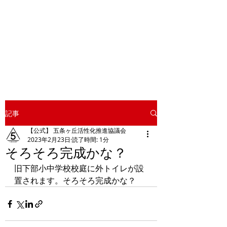
校庭で行う
キャンプ「校庭キャ
ンプ」を2ヵ月に１回くらいの
ペースで開催しています。ぜひ
身延町へお越し下さい
​！
記事
【公式】 五条ヶ丘活性化推進協議会
2023年2月23日
読了時間: 1分
そろそろ完成かな？
旧下部小中学校校庭に外トイレが設
置されます。そろそろ完成かな？