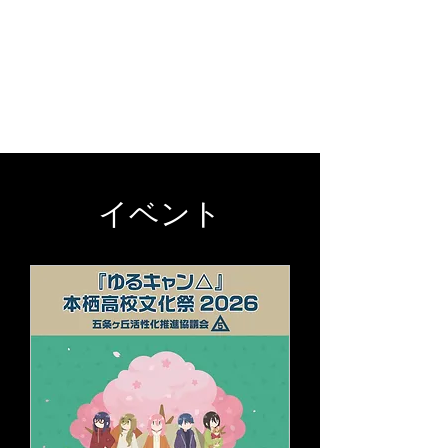
校庭で行う
キャンプ「校庭キャ
ンプ」を2ヵ月に１回くらいの
ペースで開催しています。ぜひ
身延町へお越し下さい
​！
イベント